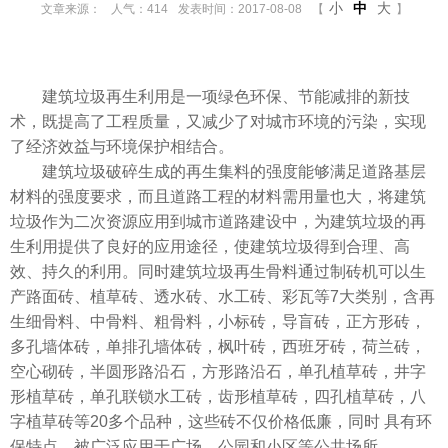
小
中
大
文章来源：
人气：414
发表时间：2017-08-08
【
】
建筑垃圾再生利用是一项绿色环保、节能减排的新技
术，既提高了工程质量，又减少了对城市环境的污染，实现
了经济效益与环境保护相结合。
建筑垃圾破碎生成的再生集料的强度能够满足道路基层
材料的强度要求，而且道路工程的材料需用量也大，将建筑
垃圾作为二次资源应用到城市道路建设中，为建筑垃圾的再
生利用提供了良好的应用途径，使建筑垃圾得到合理、高
效、持久的利用。同时建筑垃圾再生骨料通过制砖机可以生
产路面砖、植草砖、透水砖、水工砖、彩瓦等7大类别，含再
生细骨料、中骨料、粗骨料，小标砖，导盲砖，正方形砖，
多孔墙体砖，单排孔墙体砖，枫叶砖，西班牙砖，荷兰砖，
空心砌砖，半圆形路沿石，方形路沿石，单孔植草砖，井字
形植草砖，单孔联锁水工砖，齿形植草砖，四孔植草砖，八
字植草砖等20多个品种，这些砖不仅价格低廉，同时 具有环
保特点，被广泛应用于广场、公园和小区等公共场所。