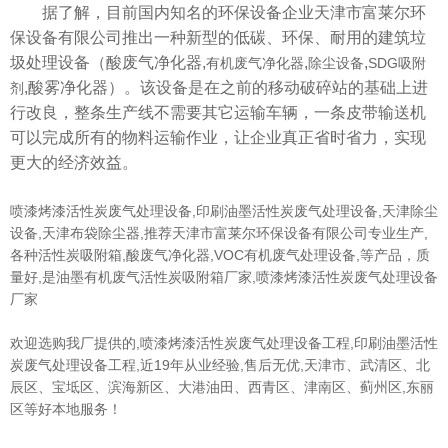
据了解，目前国内知名的环保设备企业天津市富莱尔环
保设备有限公司推出一种新型的低碳、环保、耐用的建筑垃
圾处理设备（
酸废气净化器
,
,
,
有机废气净化器
除尘设备
SDG吸附
,
酸雾净化器
）。该设备是在之前的移动破碎站的基础上进
剂
行改良，整条生产线不需要其它运输车辆，一条皮带输送机
可以完成所有的物料运输作业，让企业真正省时省力，实现
更大的经济效益。
喷漆烤漆活性炭废气处理设备,印刷油墨活性炭废气处理设备,
天津除尘
设备
,
天津布袋除尘器
,推荐天津市富莱尔环保设备有限公司专业生产,
各种活性炭吸附箱,
酸废气净化器
,VOC
有机废气处理设备
,等产品，质
量好,是油墨有机废气活性炭吸附箱厂家,喷漆烤漆活性炭废气处理设备
厂家
欢迎选购我厂提供的,
喷漆烤漆活性炭废气处理设备
工程,
印刷油墨活性
炭废气处理设备工程
,近19年从业经验,售后无优,天津市、武清区、北
辰区、宝坻区、滨海新区、大港油田、西青区、津南区、蓟州区,东丽
区等好本地服务！