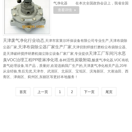
气净化器 在本次全国政协会议上，我省全国
查看详情
政协委员骆沙鸣提交提案，建议进一步加快海峡
两岸环保产业合作步伐。 提案建议，组织大陆
相关部门、企业、科研院校人员到台湾高雄、花
莲、桃园、台南 ...
天津废气净化
行业动态
,天津市富莱尔环保设备有限公司专业生产,天津布袋除
天津布袋除尘器厂家生产厂家
尘器厂家,
,天津切割焊接打磨粉尘布袋除尘器,
天津工厂车间污水恶
是天津破碎搅拌研磨机烟尘除尘设备厂家厂家,专业提供
臭VOC治理工程PP喷淋净化塔
活性炭吸附箱
,各种
,酸废气净化器,VOC有机
废气处理设备,等产品，质量好,欢迎选购我厂生产的,天津废气净化相关产品,20年
从业经验,售后无优,天津市、武清区、北辰区、宝坻区、滨海新区、大港油田、西
青区、津南区、蓟州区,东丽区等更好本地服务！
首页
上一页
1
2
下一页
尾页