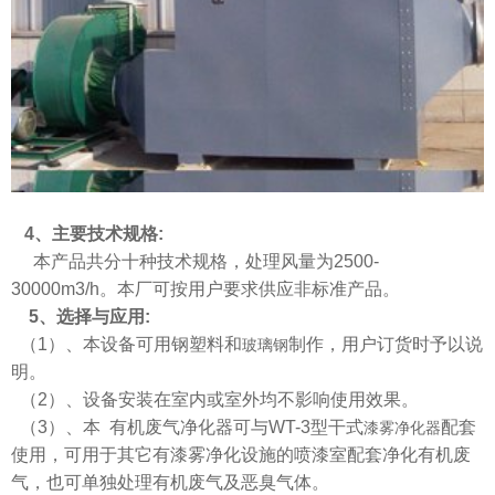
4
、主要技术规格
:
本产品共分十种技术规格，处理风量为
2500-
30000m3/h
。本厂可按用户要求供应非标准产品。
5
、选择与应用
:
（
1
）、本设备可用钢塑料和
制作，用户订货时予以说
玻璃钢
明。
（
2
）、设备安装在室内或室外均不影响使用效果。
（
3
）、本 有机废气净化器可与
WT-3
型干式
配套
漆雾净化器
使用，可用于其它有漆雾净化设施的喷漆室配套净化有机废
气，也可单独处理有机废气及恶臭气体。