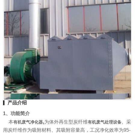
产品介绍
1
、功能简介
,
本
为体外再生型炭纤维
。采
有机废气净化器
有机废气处理设备
用炭纤维作为吸附材料、其吸附容量高
，工况净化效率为
95-