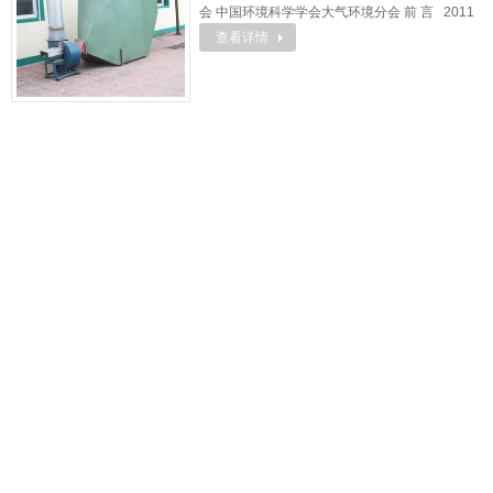
会 中国环境科学学会大气环境分会 前 言 2011
查看详情
年《火电厂大气污染物排放标准》的发布如同一
剂强行针，重新唤起了市场参与者对电力行业的
关注。火电属于高耗能行业，更是当之无愧的“排
污老大”。火电行业一直是国家实施“减排”任务所
重点关注的 ...