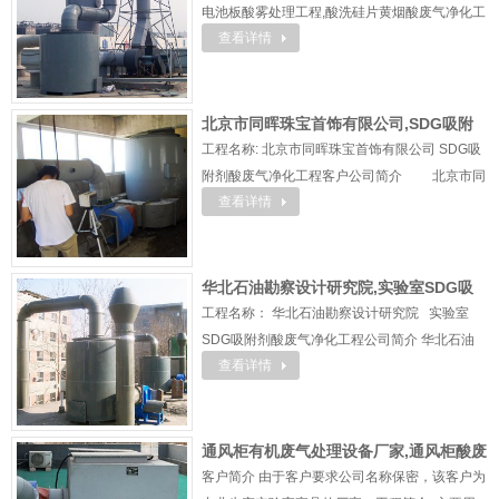
电池板酸雾处理工程,酸洗硅片黄烟酸废气净化工
气净化器
查看详情
程公司简介英利是中国的一体化光伏产品制造
商。公司业务涉及电池组件的设计、制造和销
售，以及并网、离网光伏应用系统的设计、销售
安装。 已于2007 ...
北京市同晖珠宝首饰有限公司,SDG吸附
工程名称: 北京市同晖珠宝首饰有限公司 SDG吸
剂酸废气净化工程,酸废气净化设备
附剂酸废气净化工程客户公司简介 北京市同
查看详情
晖珠宝首饰有限公司座落在北京恒晖伟业国际珠
宝工业园（北京恒晖伟业投资有限公司正式注册
日期为：2006年11月24日），与深圳市东艺珠
宝首饰有限公司、深圳市艺恒工艺礼品有限公司
华北石油勘察设计研究院,实验室SDG吸
三位一体，南北博弈，定位 ...
工程名称： 华北石油勘察设计研究院 实验室
附剂酸废气处理工程,实验室废气处理设备
SDG吸附剂酸废气净化工程公司简介 华北石油
查看详情
勘察设计研究院创建于1973年，经过二十多年的
发展，已成为具有行业特点的多专业综合性科技
型企业。持有国家建设部颁发的18个工程勘察设
计证书和工程总承包、工程咨询、工程监理资质
通风柜有机废气处理设备厂家,通风柜酸废
证书，具有一、二、三类压力容器设计资质。为
客户简介 由于客户要求公司名称保密，该客户为
气处理塔厂家