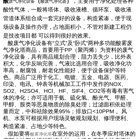
酸
（
）
，主要用于净化处理各种
废气净化设备
酸废气净化器
酸性气体，一般将塔体、吸收液槽、循环泵、吸收液
管道体系组合成一套完好的设备，构造紧凑，便于现
场设备及操作办理，占地面积小，不管对新建工程仍
是技改项目都 可以得到很好的效果。
酸废气净化设备有“立式”及“卧式”两种多功能酸雾废
气净化塔商品，首要用于PP（聚丙烯）为资料的废气
净化设备，具有商品规划合理，阻力丢失少，比外表
积大，化学反响完善，气液比选用合理，吸收净化功
率高，耐腐蚀，耐老化性能好，便于设备保护等特
色。商品广泛用于化工、电镀、五金、电器、医药、
印染、电讯、钟表等机械加工工作中发作的NOX、
SO2、H2SO4、HCl、HF、SIF4、CO2等有毒有害气
体的净化；亦可适用于氨、硫化氢、酚光气、甲醛、
甲醇、胺类等恶臭物质的除臭处理；过滤面积依处理
量而定，中和祛除效果95%；排放口<10PPM 。风
机、水泵可根据用户现场灵敏规划规划、修理便利、
构造紧凑、占地少等特色。
假如要将
在室外的运用，在冬季应对塔体的
酸雾净化塔