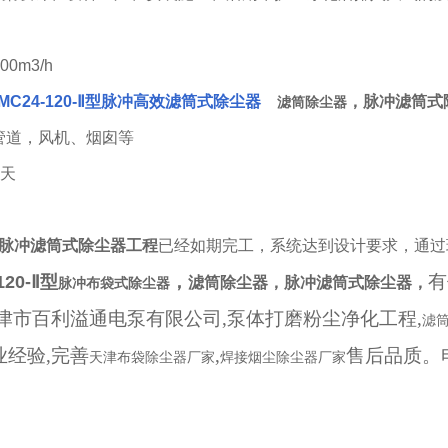
00m3/h
MC24-120-
Ⅱ型脉冲高效滤筒式除尘器
，脉冲滤筒式
滤筒除尘器
管道，风机、烟囱等
5天
脉冲滤筒式除尘器
工程
已经如期完工，系统达到设计要求，通过
有
120-Ⅱ型
，
滤筒除尘器，脉冲滤筒式除尘器
，
脉冲布袋式除尘器
津市百利溢通电泵有限公司,泵体打磨粉尘净化工程,
滤
业经验,完善
,
售后品质。电话
天津布袋除尘器厂家
焊接烟尘除尘器厂家