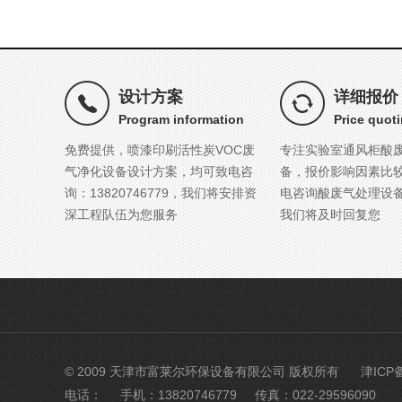
设计方案
详细报价
Program information
Price quot
免费提供，喷漆印刷活性炭VOC废
专注实验室通风柜酸
气净化设备设计方案，均可致电咨
备，报价影响因素比
询：13820746779，我们将安排资
电咨询酸废气处理设
深工程队伍为您服务
我们将及时回复您
© 2009 天津市富莱尔环保设备有限公司 版权所有
津ICP备
电话：
手机：13820746779
传真：022-29596090