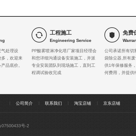
工程施工
免费
ing
Engineering Service
Warran
废气处理设
PP酸雾喷淋净化塔厂家项目经理会
公司承诺所有切
较多，欢迎来
和您详细沟通设备安装施工，并派
袋除尘器,所有
备产品底价。
专业安装团队到现场施工，直到工
供1年保修服务
程调试验收完成
何费用，并提供
公司简介
联系我们
淘宝店铺
京东店铺
07500433号-2