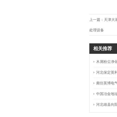
上一篇：
天津大
处理设备
相关推荐
木屑粉尘净化工
河北保定英利绿色能
廊坊英博电气有限
中国冶金地址总局
河北雄县向阳制版有