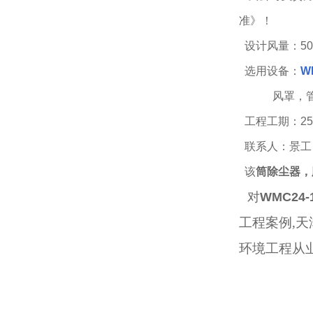
准》！
设计风量：5
0
选用设备：
W
风罩，
工程工期：2
联系人：景工
该
筒除尘器，
对
WMC24-
工程案例,天
环境工程从