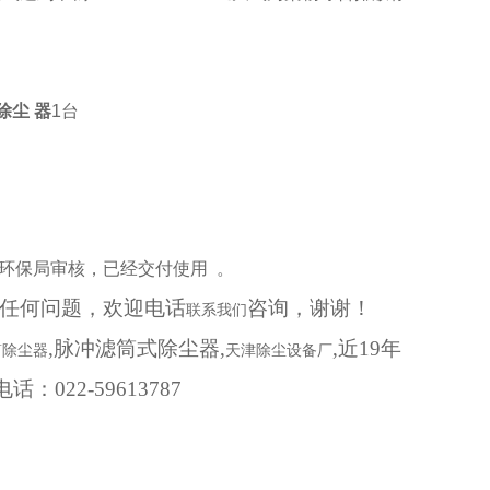
除尘 器
1
台
环保局审核，已经交付使用 。
任何问题，欢迎电话
咨询，谢谢！
联系我们
,脉冲滤筒式除尘器,
,近19年
筒除尘器
天津除尘设备厂
：022-59613787