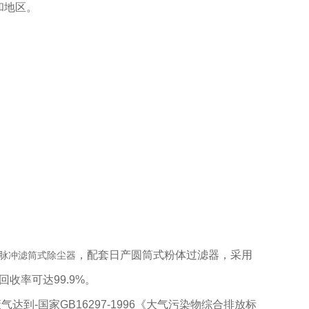
和地区。
，配套日产圆筒式粉体过滤器，采用
脉冲滤筒式除尘器
回收率可达
99.9%
。
-国家GB16297-1996《大气污染物综合排放标