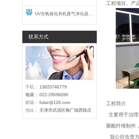
工程项目。产
UV光氧催化有机废气净化器,天津VOC废气治理设备厂家
5
联系方式
手机：
13820746779
电话：
传真：
022-29596090
邮箱：
fulair@126.com
工程简介
地址：
天津市武清区梅厂镇西陈庄
主要用于治理
聚酯纤维制作
我公司负责方案