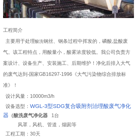
工程简介
主要用于处理
钢丝、钢条过程中挥发的，磷酸,盐酸废
酸洗
气。该工程特点，用酸量小，酸雾浓度较低。我公司负责方
案设计、设备生产、安装施工、后期维护！净化后排入大气
的废气达到-国家GB16297-1996《大气污染物综合排放标
准》！
设计风量：
10
000m3/h
WGL-3型SDG复合吸附剂治理酸废气净化
设备选型：
器
（酸洗废气净化器
1
台
风罩，风机、管道，烟囱等
工程工期：30天